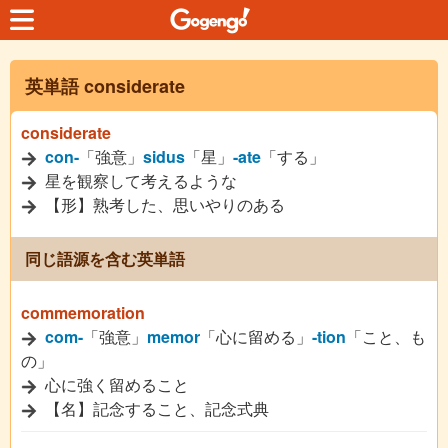
英単語 considerate
considerate
con-
「強意」
sidus
「星」
-ate
「する」
星を観察して考えるような
【形】熟考した、思いやりのある
同じ語源を含む英単語
commemoration
com-
「強意」
memor
「心に留める」
-tion
「こと、も
の」
心に強く留めること
【名】記念すること、記念式典