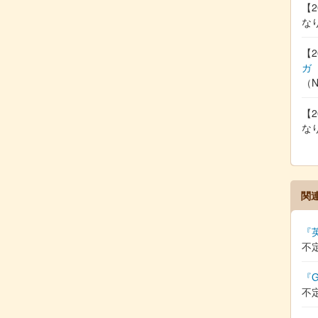
【2
な
【2
ガ
（
【2
な
関
『
不
『G
不