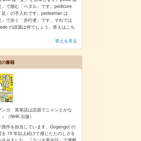
」で踏む「ペダル」です。pedicure
足」の手入れです。pedestrian は
足」で歩く「歩行者」です。それでは
mpede の語源は何でしょう。答えはこち
。
答えを見る
連の書籍
マンガ 英単語は語源でニャンとかな
！』（NHK 出版）
原作を担当しています。Gogengo! の
営を 15 年以上続けて感じたたのしさを
め込みました。『ラジオ英会話』で連載