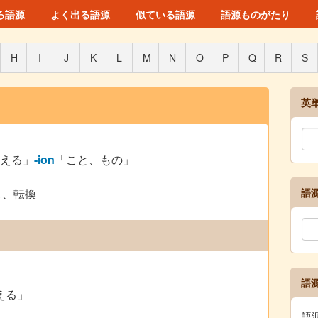
ろ語源
よく出る語源
似ている語源
語源ものがたり
H
I
J
K
L
M
N
O
P
Q
R
S
英
える」
-ion
「こと、もの」
し、転換
語
語
える」
語源