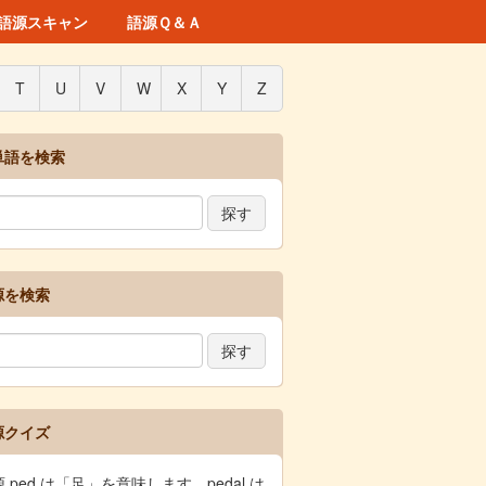
語源スキャン
語源Ｑ＆Ａ
T
U
V
W
X
Y
Z
単語を検索
源を検索
源クイズ
 ped は「足」を意味します。pedal は