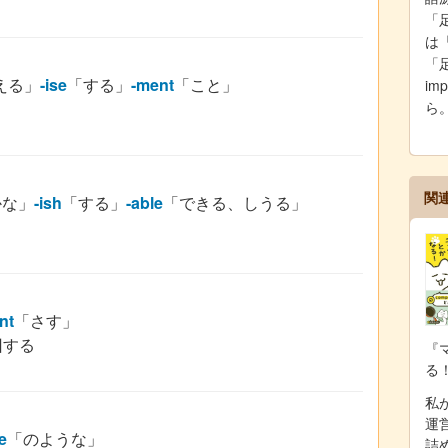
「足
は「
「
える」
-ise
「する」
-ment
「こと」
i
ら
関
かな」
-ish
「する」
-able
「できる、しうる」
nt
「さす」
回する
『
る
私が
運
ve
「のような」
詰