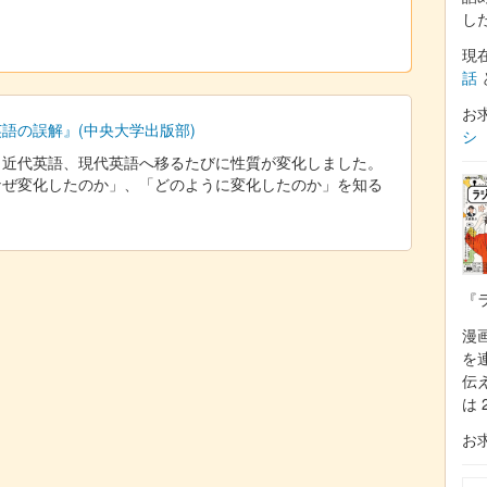
し
現
話
お
語の誤解』(中央大学出版部)
シ
、近代英語、現代英語へ移るたびに性質が変化しました。
なぜ変化したのか」、「どのように変化したのか」を知る
『
漫
を
伝
は 
お