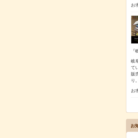
お
『
岐阜
て
販
り
お
お