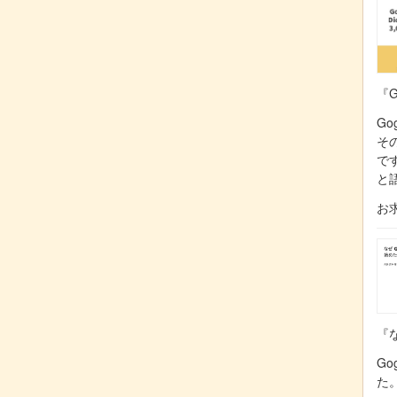
『G
Go
そ
で
と
お
『な
Go
た