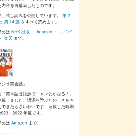
た内容を再構築したものです。
在、試し読みを公開しています。
第 2
と
第 14 話
をすべて読めます。
求めは
NHK 出版
・
Amazon
・
ヨドバ
・
楽天
まで。
ラジオ英会話』
画『英単語は語源でニャンとかなる！』
連載しました。語源を学ぶたのしさをお
えできたらさいわいです。連載した時期
2023・2022 年度です。
求めは
Amazon
まで。