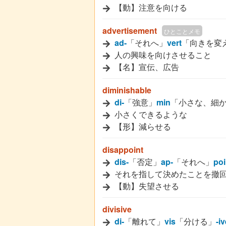
【動】注意を向ける
advertisement
ひとことメモ
ad-
「それへ」
vert
「向きを変
人の興味を向けさせること
【名】宣伝、広告
diminishable
di-
「強意」
min
「小さな、細
小さくできるような
【形】減らせる
disappoint
dis-
「否定」
ap-
「それへ」
poi
それを指して決めたことを撤
【動】失望させる
divisive
di-
「離れて」
vis
「分ける」
-i