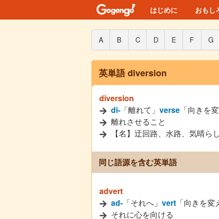
はじめに
おもし
A
B
C
D
E
F
G
英単語 diversion
diversion
di-
「離れて」
verse
「向きを変
離れさせること
【名】迂回路、水路、気晴ら
同じ語源を含む英単語
advert
ad-
「それへ」
vert
「向きを変
それに心を向ける