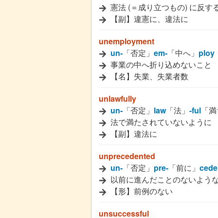
憲法 (＝成り立つもの) に反す
【副】違憲に、違法に
unemployment
un-
「否定」
em-
「中へ」
ploy
事業の中へ折り込めないこと
【名】失業、失業者数
unlawfully
un-
「否定」
law
「法」
-ful
「満
法で満たされていないように
【副】違法に
unprecedented
un-
「否定」
pre-
「前に」
cede
以前に進んだことのないよう
【形】前例のない
unsuccessful