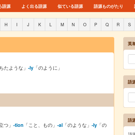
ろ語源
よく出る語源
似ている語源
語源ものがたり
H
I
J
K
L
M
N
O
P
Q
R
S
英
ちたような」
-ly
「のように」
語
語
立つ」
-tion
「こと、もの」
-al
「のような」
-ly
「の
語