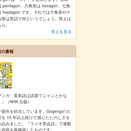
 pentagon、六角形は hexagon、七角
 heptagon です。それでは十角形や十
角形は英語で何というでしょう。答えは
ちら。
答えを見る
連の書籍
マンガ 英単語は語源でニャンとかな
！』（NHK 出版）
原作を担当しています。Gogengo! の
営を 15 年以上続けて感じたたのしさを
め込みました。『ラジオ英会話』で連載
た内容を再構築したものです。