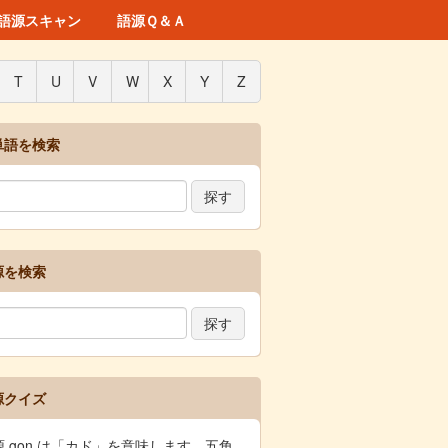
語源スキャン
語源Ｑ＆Ａ
T
U
V
W
X
Y
Z
単語を検索
源を検索
源クイズ
源 gon は「カド」を意味します。五角