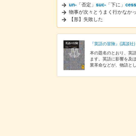
un-
「否定」
suc-
「下に」
ces
物事が次々とうまく行かなか
【形】失敗した
『英語の冒険』(講談社)
本の題名のとおり、英
ます。英語に影響を及
業革命などが、物語と