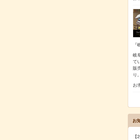
『
岐阜
て
販
り
お
お
【2