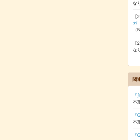
な
【2
ガ
（
【2
な
関
『
不
『G
不
『G