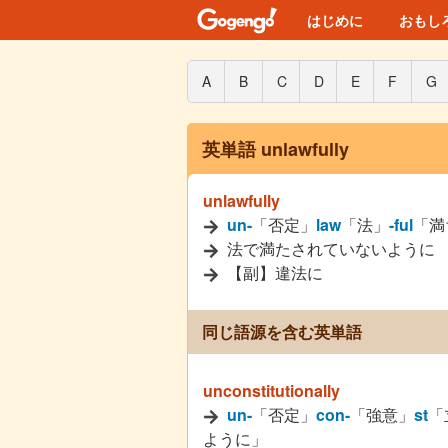
はじめに
おもし
A
B
C
D
E
F
G
英単語 unlawfully
unlawfully
un-
「否定」
law
「法」
-ful
「満
法で満たされていないように
【副】違法に
同じ語源を含む英単語
unconstitutionally
un-
「否定」
con-
「強意」
st
「
ように」