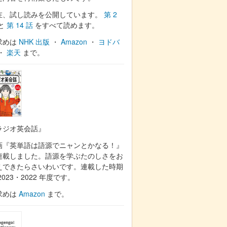
在、試し読みを公開しています。
第 2
と
第 14 話
をすべて読めます。
求めは
NHK 出版
・
Amazon
・
ヨドバ
・
楽天
まで。
ラジオ英会話』
画『英単語は語源でニャンとかなる！』
連載しました。語源を学ぶたのしさをお
えできたらさいわいです。連載した時期
2023・2022 年度です。
求めは
Amazon
まで。