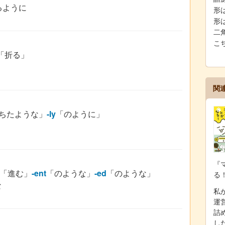
るように
形は
形は
二
こ
「折る」
関
ちたような」
-ly
「のように」
『
「進む」
-ent
「のような」
-ed
「のような」
る
な
私が
運
詰
し