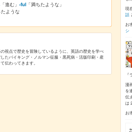
s
「進む」
-ful
「満ちたような」
現
ったような
話
お
シ
語の視点で歴史を冒険しているように、英語の歴史を学べ
ぼしたバイキング・ノルマン征服・黒死病・活版印刷・産
して伝わってきます。
『
漫
を
伝
は 
お