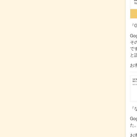
『G
Go
そ
で
と
お
『な
Go
た
お