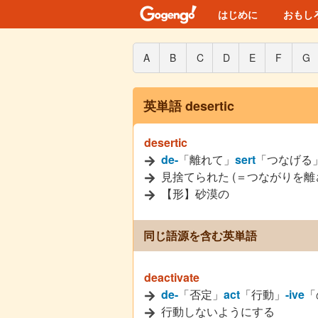
はじめに
おもし
A
B
C
D
E
F
G
英単語 desertic
desertic
de-
「離れて」
sert
「つなげる
見捨てられた (＝つながりを離
【形】砂漠の
同じ語源を含む英単語
deactivate
de-
「否定」
act
「行動」
-ive
「
行動しないようにする