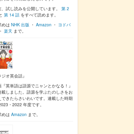
在、試し読みを公開しています。
第 2
と
第 14 話
をすべて読めます。
求めは
NHK 出版
・
Amazon
・
ヨドバ
・
楽天
まで。
ラジオ英会話』
画『英単語は語源でニャンとかなる！』
連載しました。語源を学ぶたのしさをお
えできたらさいわいです。連載した時期
2023・2022 年度です。
求めは
Amazon
まで。