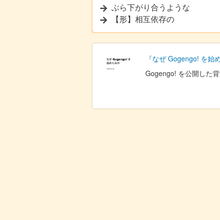
ぶら下がり合うような
【形】相互依存の
『なぜ Gogengo! を
Gogengo! を公開し