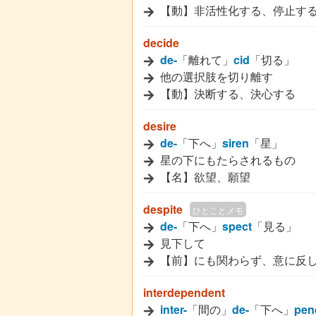
【動】非活性化する、停止す
decide
de-
「離れて」
cid
「切る」
他の選択肢を切り離す
【動】決断する、決心する
desire
de-
「下へ」
siren
「星」
星の下にもたらされるもの
【名】欲望、願望
despite
ひとことメモ
de-
「下へ」
spect
「見る」
見下して
【前】にも関わらず、意に反
interdependent
inter-
「間の」
de-
「下へ」
pen