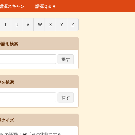
語源スキャン
語源Ｑ＆Ａ
T
U
V
W
X
Y
Z
単語を検索
源を検索
源クイズ
joy の語源は en「その状態にする」