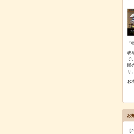
『
岐阜
て
販
り
お
お
【2