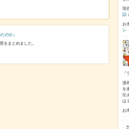
現
話
お
シ
始めたのか』
た背景をまとめました。
『
漫
を
伝
は 
お