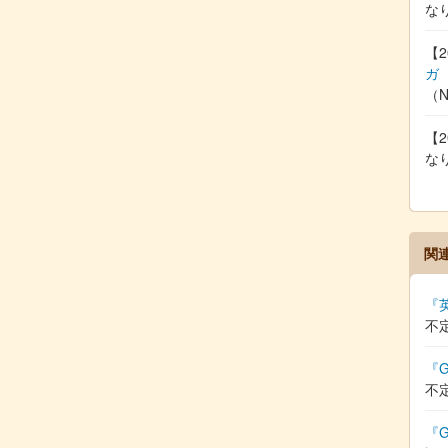
な
【2
ガ
（
【2
な
関
『
不
『G
不
『G