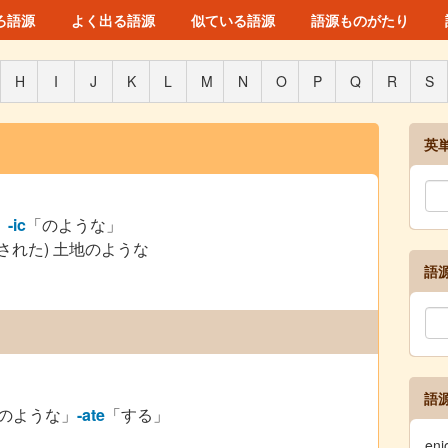
ろ語源
よく出る語源
似ている語源
語源ものがたり
H
I
J
K
L
M
N
O
P
Q
R
S
英
」
-ic
「のような」
された) 土地のような
語
語
のような」
-ate
「する」
en