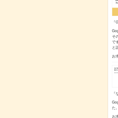
『G
Go
そ
で
と
お
『な
Go
た
お