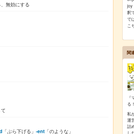
る、無効にする
j
釈
では
こ
関
『
る
して
私が
運
詰
d
「ぶら下げる」
-ent
「のような」
し