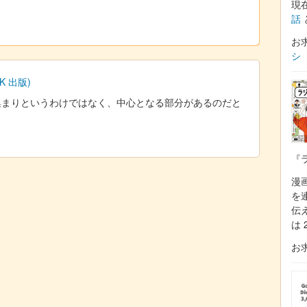
現
話
お
シ
 出版)
集まりというわけではなく、中心となる部分があるのだと
『
漫
を
伝
は 
お