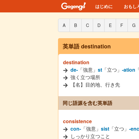
はじめに
おもし
A
B
C
D
E
F
G
英単語 destination
destination
de-
「強意」
st
「立つ」
-ation
強く立つ場所
【名】目的地、行き先
同じ語源を含む英単語
consistence
con-
「強意」
sist
「立つ」
-en
しっかり立つこと