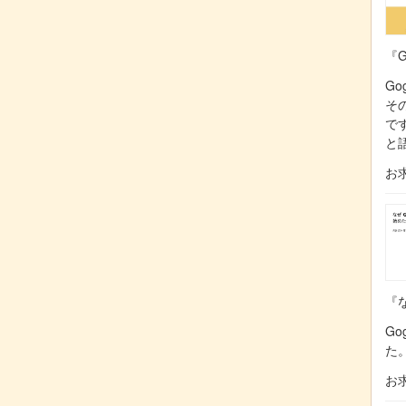
『G
Go
そ
で
と
お
『な
Go
た
お