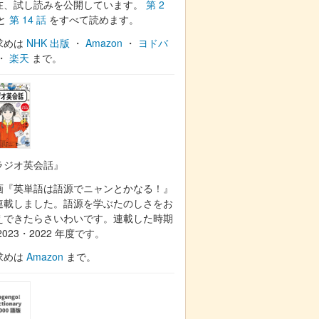
在、試し読みを公開しています。
第 2
と
第 14 話
をすべて読めます。
求めは
NHK 出版
・
Amazon
・
ヨドバ
・
楽天
まで。
ラジオ英会話』
画『英単語は語源でニャンとかなる！』
連載しました。語源を学ぶたのしさをお
えできたらさいわいです。連載した時期
2023・2022 年度です。
求めは
Amazon
まで。