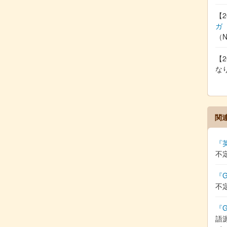
【2
ガ
（
【2
な
関
『
不
『G
不
『G
語源