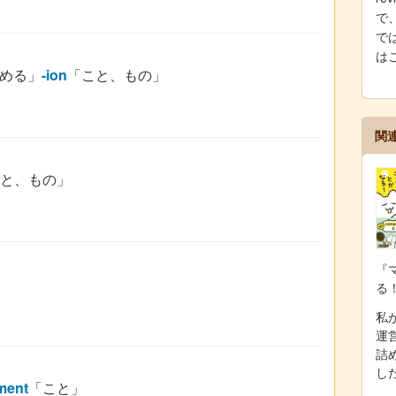
で
では
は
める」
-ion
「こと、もの」
関
と、もの」
『
る
私が
運
詰
し
ment
「こと」