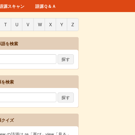
語源スキャン
語源Ｑ＆Ａ
T
U
V
W
X
Y
Z
単語を検索
源を検索
源クイズ
view の語源は re「再び」view「見る」