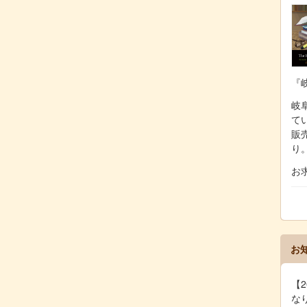
『
岐阜
て
販
り
お
お
【2
な