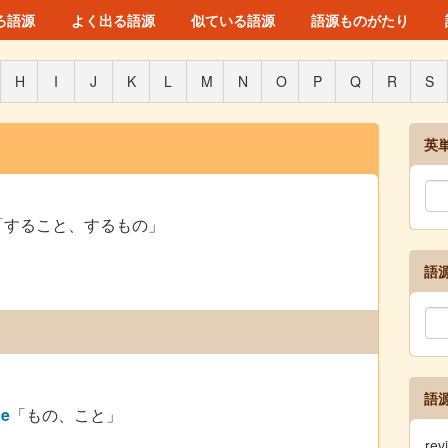
ろ語源
よく出る語源
似ている語源
語源ものがたり
H
I
J
K
L
M
N
O
P
Q
R
S
英
「すること、するもの」
語
語
ce
「もの、こと」
re