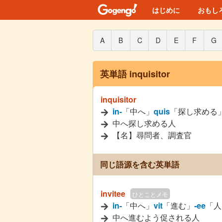
はじめに
おもし
A
B
C
D
E
F
G
英単語 inquisitor
inquisitor
in-
「中へ」
quis
「探し求める
中へ探し求める人
【名】尋問者、調査官
同じ語源を含む英単語
invitee
ひとことメモ
in-
「中へ」
vit
「進む」
-ee
「人
中へ進むよう促される人