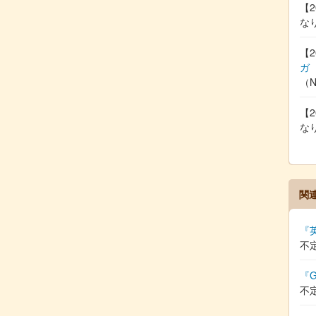
【2
な
【2
ガ
（
【2
な
関
『
不
『G
不