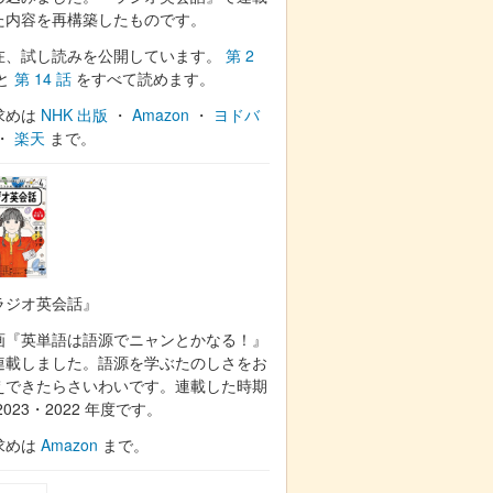
た内容を再構築したものです。
在、試し読みを公開しています。
第 2
と
第 14 話
をすべて読めます。
求めは
NHK 出版
・
Amazon
・
ヨドバ
・
楽天
まで。
ラジオ英会話』
画『英単語は語源でニャンとかなる！』
連載しました。語源を学ぶたのしさをお
えできたらさいわいです。連載した時期
2023・2022 年度です。
求めは
Amazon
まで。