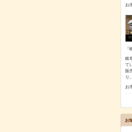
お
『
岐阜
て
販
り
お
お