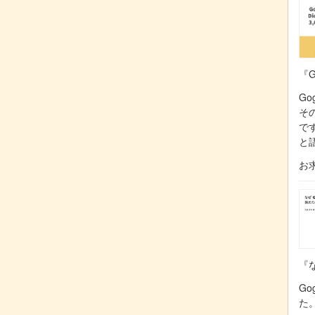
『G
Go
そ
で
と
お
『な
Go
た