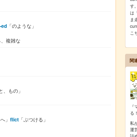
す。
は
ま
-ed
「のような」
cu
こ
る、複雑な
関
と、もの」
『
る
向へ」
flict
「ぶつける」
私が
運
詰