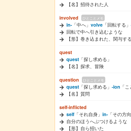
【名】招待された人
involved
ひとことメモ
in-
「中へ」
volve
「回転する」
回転で中へ引き込むような
【形】巻き込まれた、関与す
quest
quest
「探し求める」
【名】探求、冒険
question
ひとことメモ
quest
「探し求める」
-ion
「こ
【名】質問
self-inflicted
self
「それ自身」
in-
「その方
自分のほうへぶつけるような
【形】自ら招いた