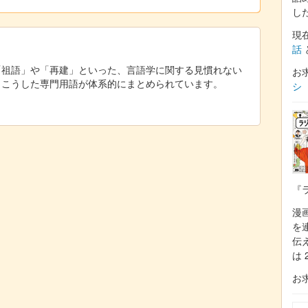
し
現
話
「祖語」や「再建」といった、言語学に関する見慣れない
お
。こうした専門用語が体系的にまとめられています。
シ
『
漫
を
伝
は 
お