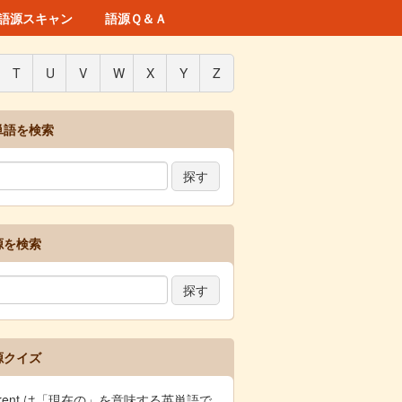
語源スキャン
語源Ｑ＆Ａ
T
U
V
W
X
Y
Z
単語を検索
源を検索
源クイズ
rrent は「現在の」を意味する英単語で