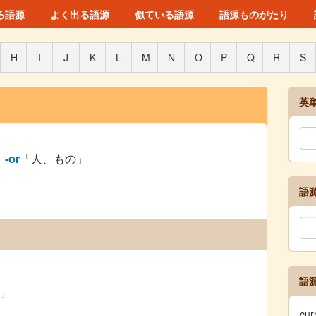
ろ語源
よく出る語源
似ている語源
語源ものがたり
H
I
J
K
L
M
N
O
P
Q
R
S
英
」
-or
「人、もの」
語
語
」
cu