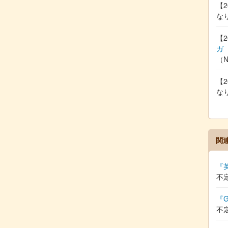
【2
な
【2
ガ
（
【2
な
関
『
不
『G
不