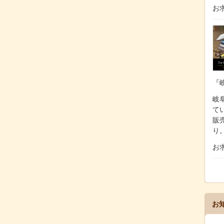
お
『
岐阜
て
販
り
お
お