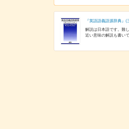
『英語語義語源辞典』(
解説は日本語です。難
近い意味の解説も書いてあ