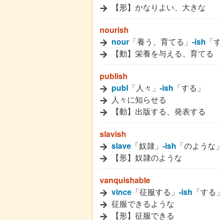
【形】かなりよい、大きな
nourish
nour
「養う、育てる」
-ish
「
【動】栄養を与える、育てる
publish
publ
「人々」
-ish
「する」
人々に知らせる
【動】出版する、発表する
slavish
slave
「奴隷」
-ish
「のような
【形】奴隷のような
vanquishable
vince
「征服する」
-ish
「する
征服できるような
【形】征服できる