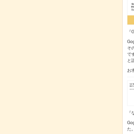
『G
Go
そ
で
と
お
『な
Go
た