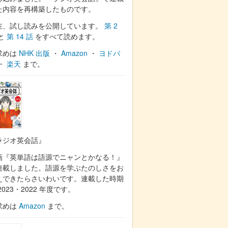
た内容を再構築したものです。
在、試し読みを公開しています。
第 2
と
第 14 話
をすべて読めます。
求めは
NHK 出版
・
Amazon
・
ヨドバ
・
楽天
まで。
ラジオ英会話』
画『英単語は語源でニャンとかなる！』
連載しました。語源を学ぶたのしさをお
えできたらさいわいです。連載した時期
2023・2022 年度です。
求めは
Amazon
まで。