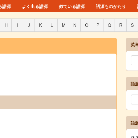
ろ語源
よく出る語源
似ている語源
語源ものがたり
H
I
J
K
L
M
N
O
P
Q
R
S
英
語
語
」
cu