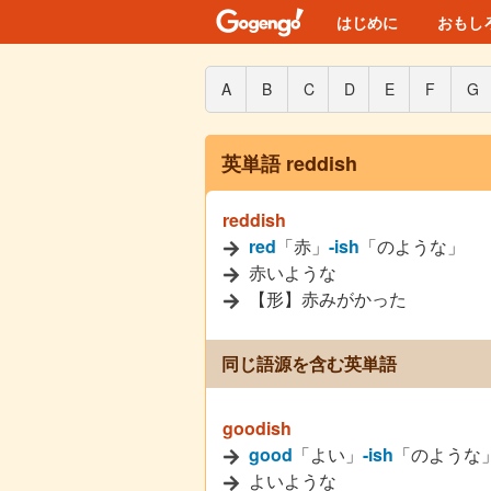
はじめに
おもし
A
B
C
D
E
F
G
英単語 reddish
reddish
red
「赤」
-ish
「のような」
赤いような
【形】赤みがかった
同じ語源を含む英単語
goodish
good
「よい」
-ish
「のような
よいような