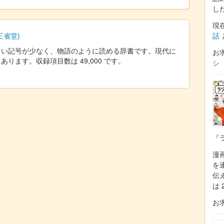
し
現
話
三省堂)
しい記号が少なく、物語のように読める辞書です。現代に
お
ります。収録項目数は 49,000 です。
シ
『
漫
を
伝
は 
お