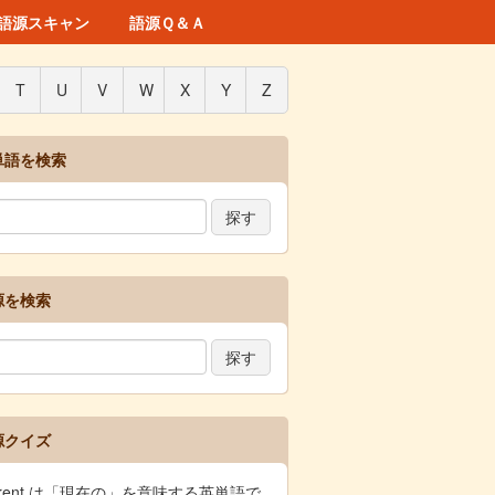
語源スキャン
語源Ｑ＆Ａ
T
U
V
W
X
Y
Z
単語を検索
源を検索
源クイズ
rrent は「現在の」を意味する英単語で