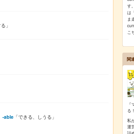
す。
は
ま
する」
cu
こ
関
」
『
る
」
-able
「できる、しうる」
私が
運
詰