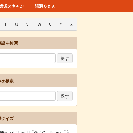
語源スキャン
語源Ｑ＆Ａ
T
U
V
W
X
Y
Z
単語を検索
源を検索
源クイズ
ltilingual は multi「多くの」lingua「言