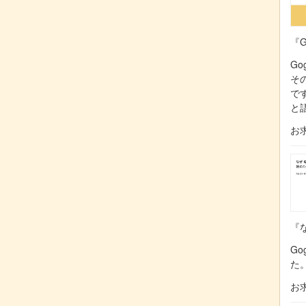
『G
Go
そ
で
と
お
『な
Go
た
お