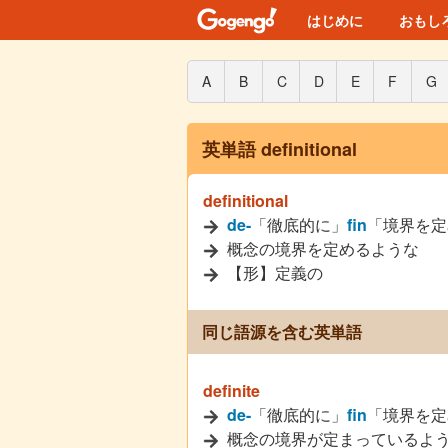
はじめに
おもし
A
B
C
D
E
F
G
英単語 definitional
definitional
de-
「徹底的に」
fin
「境界を定
概念の境界を定めるような
【形】定義の
同じ語源を含む英単語
definite
de-
「徹底的に」
fin
「境界を定
概念の境界が定まっているよ