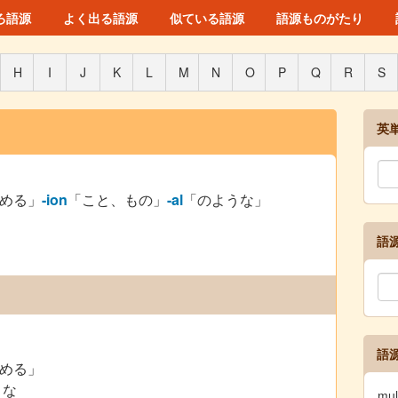
ろ語源
よく出る語源
似ている語源
語源ものがたり
H
I
J
K
L
M
N
O
P
Q
R
S
英
める」
-ion
「こと、もの」
-al
「のような」
語
語
める」
うな
mu