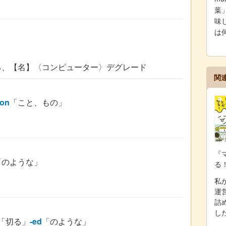
葉
味し
は
る、【名】〈コンピューター〉デグレード
関
ion
「こと、もの」
『
「のような」
る
私が
運
詰
し
「切る」
-ed
「のような」