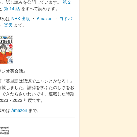
在、試し読みを公開しています。
第 2
と
第 14 話
をすべて読めます。
求めは
NHK 出版
・
Amazon
・
ヨドバ
・
楽天
まで。
ラジオ英会話』
画『英単語は語源でニャンとかなる！』
連載しました。語源を学ぶたのしさをお
えできたらさいわいです。連載した時期
2023・2022 年度です。
求めは
Amazon
まで。