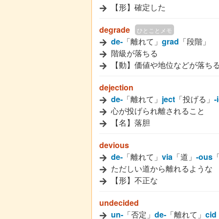
【形】確定した
degrade
ひとことメモ
de-
「離れて」
grad
「段階」
階級が落ちる
【動】価値や地位などが落ち
dejection
de-
「離れて」
ject
「投げる」
-
心が投げられ離されること
【名】落胆
devious
de-
「離れて」
via
「道」
-ous
ただしい道から離れるような
【形】不正な
undecided
un-
「否定」
de-
「離れて」
cid