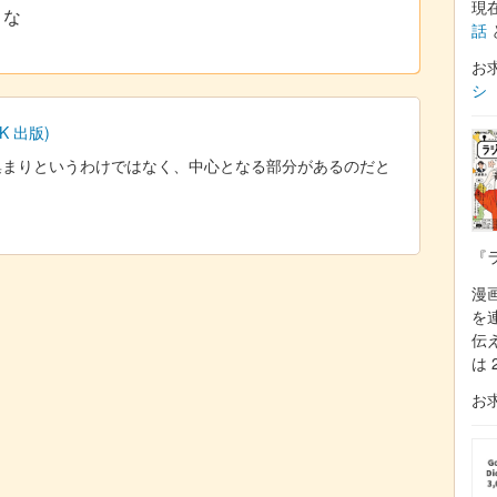
現
うな
話
お
シ
 出版)
集まりというわけではなく、中心となる部分があるのだと
『
漫
を
伝
は 
お