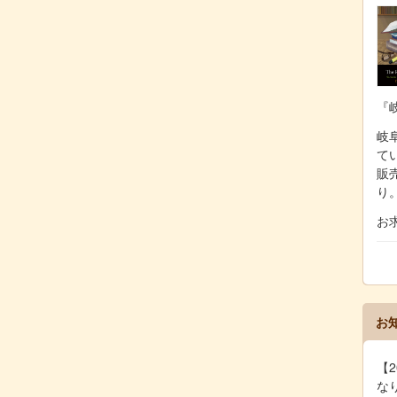
『
岐阜
て
販
り
お
お
【2
な