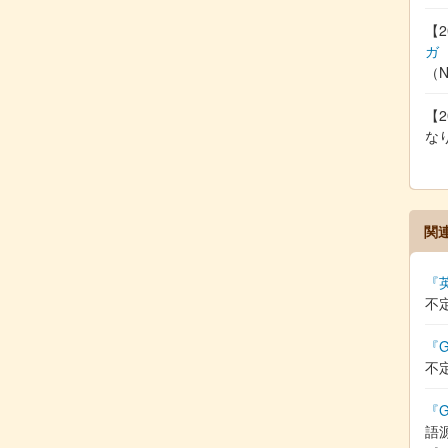
【2
ガ
（
【2
な
関
『
不
『G
不
『G
語源