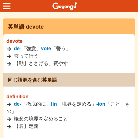
英単語 devote
devote
de-
「強意」
vote
「誓う」
誓って行う
【動】ささげる、費やす
同じ語源を含む英単語
definition
de-
「徹底的に」
fin
「境界を定める」
-ion
「こと、も
の」
概念の境界を定めること
【名】定義