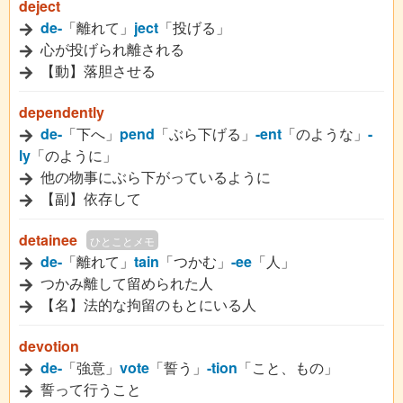
deject
de-
「離れて」
ject
「投げる」
心が投げられ離される
【動】落胆させる
dependently
de-
「下へ」
pend
「ぶら下げる」
-ent
「のような」
-
ly
「のように」
他の物事にぶら下がっているように
【副】依存して
detainee
ひとことメモ
de-
「離れて」
tain
「つかむ」
-ee
「人」
つかみ離して留められた人
【名】法的な拘留のもとにいる人
devotion
de-
「強意」
vote
「誓う」
-tion
「こと、もの」
誓って行うこと