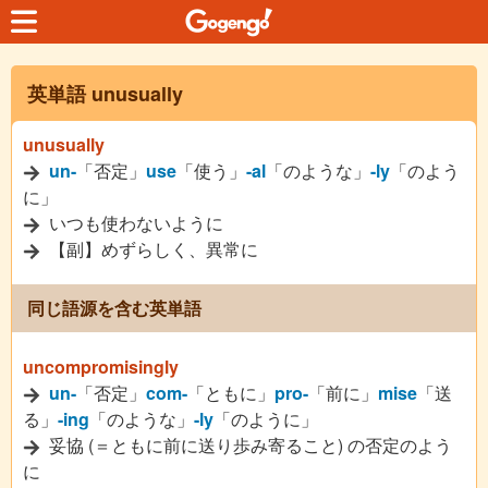
英単語 unusually
unusually
un-
「否定」
use
「使う」
-al
「のような」
-ly
「のよう
に」
いつも使わないように
【副】めずらしく、異常に
同じ語源を含む英単語
uncompromisingly
un-
「否定」
com-
「ともに」
pro-
「前に」
mise
「送
る」
-ing
「のような」
-ly
「のように」
妥協 (＝ともに前に送り歩み寄ること) の否定のよう
に