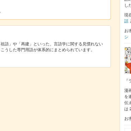
し
る
現
話
お
シ
「祖語」や「再建」といった、言語学に関する見慣れない
。こうした専門用語が体系的にまとめられています。
『
漫
を
伝
は 
お