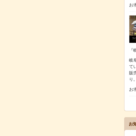
お
『
岐阜
て
販
り
お
お