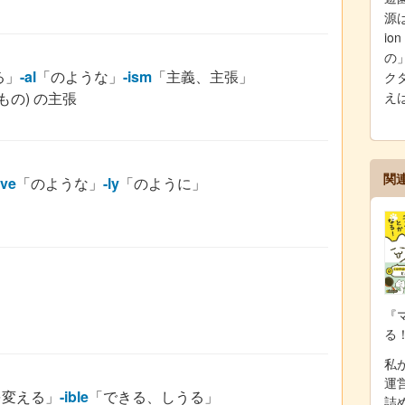
源は
i
の
る」
-al
「のような」
-ism
「主義、主張」
クタ
もの) の主張
え
関
ive
「のような」
-ly
「のように」
『
る
私が
運
を変える」
-ible
「できる、しうる」
詰