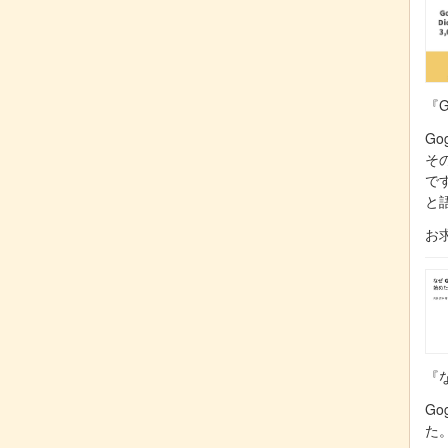
『G
Go
そ
で
と
お
『な
Go
た