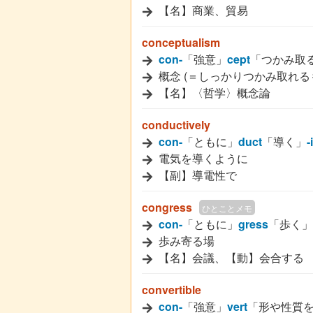
【名】商業、貿易
conceptualism
con-
「強意」
cept
「つかみ取
概念 (＝しっかりつかみ取れる
【名】〈哲学〉概念論
conductively
con-
「ともに」
duct
「導く」
-
電気を導くように
【副】導電性で
congress
ひとことメモ
con-
「ともに」
gress
「歩く」
歩み寄る場
【名】会議、【動】会合する
convertible
con-
「強意」
vert
「形や性質