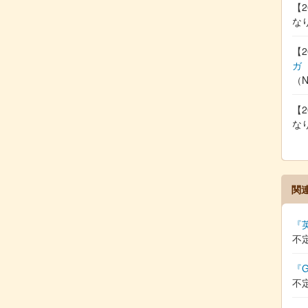
【2
な
【2
ガ
（
【2
な
関
『
不
『G
不