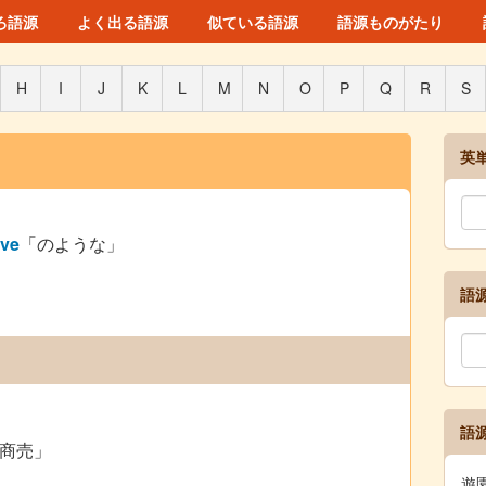
ろ語源
よく出る語源
似ている語源
語源ものがたり
H
I
J
K
L
M
N
O
P
Q
R
S
英
ive
「のような」
語
語
商売」
遊園