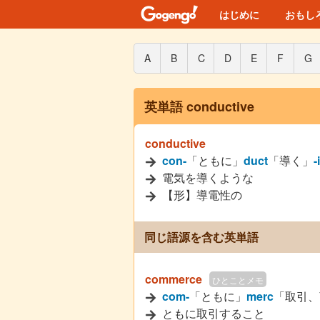
はじめに
おもし
A
B
C
D
E
F
G
英単語 conductive
conductive
con-
「ともに」
duct
「導く」
-
電気を導くような
【形】導電性の
同じ語源を含む英単語
commerce
ひとことメモ
com-
「ともに」
merc
「取引、
ともに取引すること