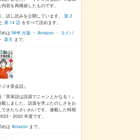
た内容を再構築したものです。
在、試し読みを公開しています。
第 2
と
第 14 話
をすべて読めます。
求めは
NHK 出版
・
Amazon
・
ヨドバ
・
楽天
まで。
ラジオ英会話』
画『英単語は語源でニャンとかなる！』
連載しました。語源を学ぶたのしさをお
えできたらさいわいです。連載した時期
2023・2022 年度です。
求めは
Amazon
まで。