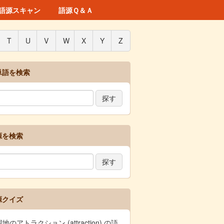
語源スキャン
語源Ｑ＆Ａ
T
U
V
W
X
Y
Z
単語を検索
源を検索
源クイズ
地のアトラクション (attraction) の語