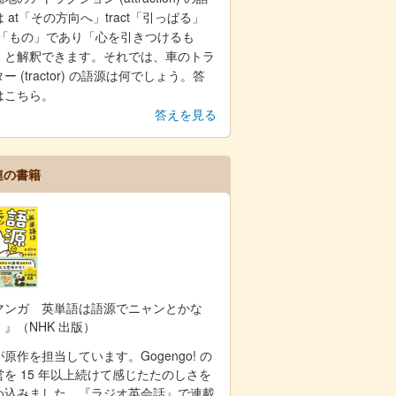
 at「その方向へ」tract「引っぱる」
on「もの」であり「心を引きつけるも
」と解釈できます。それでは、車のトラ
ー (tractor) の語源は何でしょう。答
はこちら。
答えを見る
連の書籍
マンガ 英単語は語源でニャンとかな
！』（NHK 出版）
原作を担当しています。Gogengo! の
営を 15 年以上続けて感じたたのしさを
め込みました。『ラジオ英会話』で連載