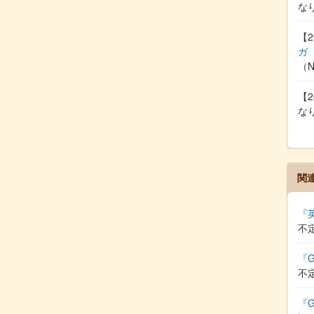
な
【2
ガ
（
【2
な
関
『
不
『G
不
『G