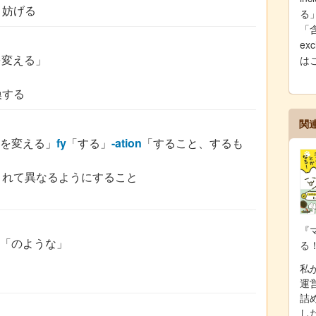
、妨げる
る
「
ex
を変える」
は
換する
関
を変える」
fy
「する」
-ation
「すること、するも
されて異なるようにすること
『
「のような」
る
私が
運
詰
し