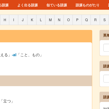
ろ語源
よく出る語源
似ている語源
語源ものがたり
H
I
J
K
L
M
N
O
P
Q
R
S
英
変える」
-al
「こと、もの」
語
語
「立つ」
in