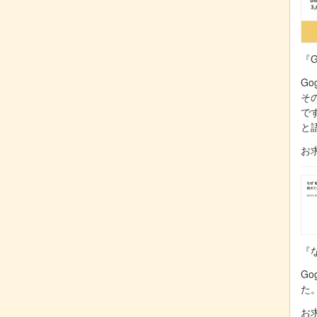
『G
Go
そ
で
と
お
『な
Go
た
お