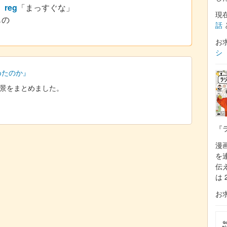
」
reg
「まっすぐな」
現
もの
話
お
シ
始めたのか』
た背景をまとめました。
『
漫
を
伝
は 
お