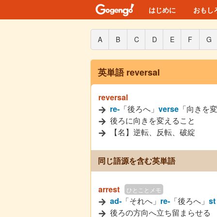
はじめに
おもし
A
B
C
D
E
F
G
英単語 reversal
reversal
re-
「後ろへ」
verse
「向きを
後ろに向きを変えること
【名】逆転、反転、破綻
同じ語源を含む英単語
arrest
ひとことメモ
ad-
「それへ」
re-
「後ろへ」
st
後ろの方向へ立ち留まらせる