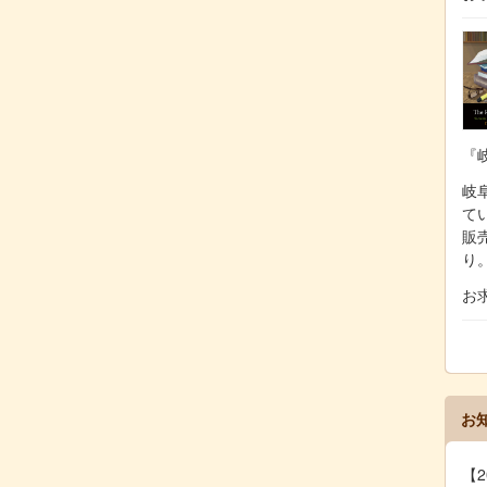
『
岐阜
て
販
り
お
お
【2