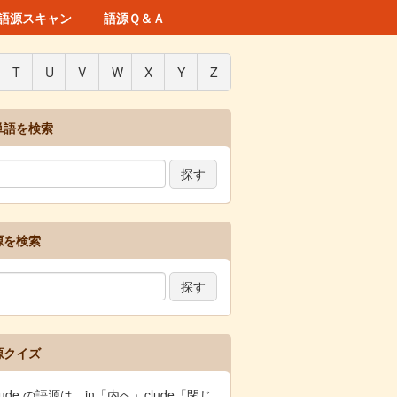
語源スキャン
語源Ｑ＆Ａ
T
U
V
W
X
Y
Z
単語を検索
源を検索
源クイズ
clude の語源は、in「内へ」clude「閉じ