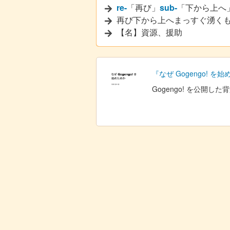
re-
「再び」
sub-
「下から上へ
再び下から上へまっすぐ湧く
【名】資源、援助
『なぜ Gogengo! を
Gogengo! を公開し