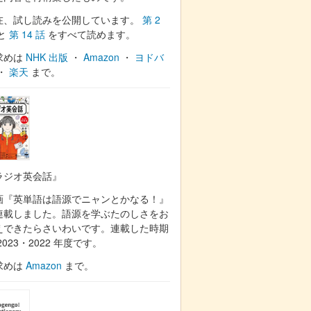
在、試し読みを公開しています。
第 2
と
第 14 話
をすべて読めます。
求めは
NHK 出版
・
Amazon
・
ヨドバ
・
楽天
まで。
ラジオ英会話』
画『英単語は語源でニャンとかなる！』
連載しました。語源を学ぶたのしさをお
えできたらさいわいです。連載した時期
2023・2022 年度です。
求めは
Amazon
まで。