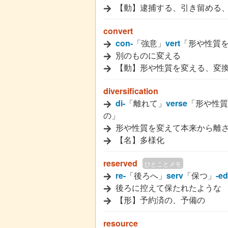
【動】逮捕する、引き留める
convert
con-
「強意」
vert
「形や性質
別のものに変える
【動】形や性質を変える、変
diversification
di-
「離れて」
verse
「形や性質
の」
形や性質を変えて本来から離
【名】多様化
reserved
ひとことメモ
re-
「後ろへ」
serv
「保つ」
-ed
後ろに控えて保たれたような
【形】予約済の、予備の
resource