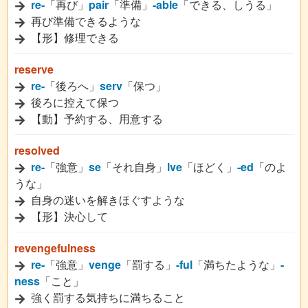
re-
「再び」
pair
「準備」
-able
「できる、しうる」
再び準備できるような
【形】修理できる
reserve
re-
「後ろへ」
serv
「保つ」
後ろに控えて保つ
【動】予約する、用意する
resolved
re-
「強意」
se
「それ自身」
lve
「ほどく」
-ed
「のよ
うな」
自身の迷いを解きほぐすような
【形】決心して
revengefulness
re-
「強意」
venge
「罰する」
-ful
「満ちたような」
-
ness
「こと」
強く罰する気持ちに満ちること