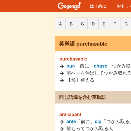
はじめに
おもし
A
B
C
D
E
F
G
英単語 purchasable
purchasable
pur-
「前に」
chase
「つかみ取
前へ手を伸ばしてつかみ取れ
【形】買える
同じ語源を含む英単語
anticipant
ante
「前に」
cip
「つかみ取る
前もってつかみ取る人