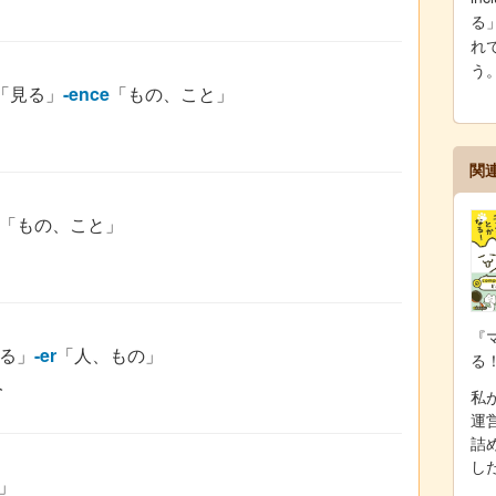
る
れで
う
「見る」
-ence
「もの、こと」
関
「もの、こと」
『
る」
-er
「人、もの」
る
人
私が
運
詰
し
」