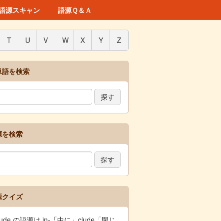
語源スキャン
語源Ｑ＆Ａ
T
U
V
W
X
Y
Z
単語を検索
源を検索
源クイズ
clude の語源は in-「中に」clude「閉じ