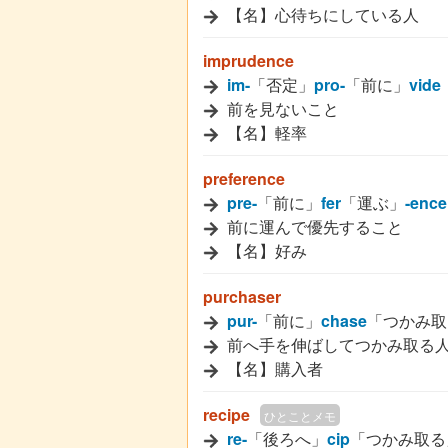
【名】心待ちにしている人
imprudence
im-
「否定」
pro-
「前に」
vide
前を見ないこと
【名】軽率
preference
pre-
「前に」
fer
「運ぶ」
-ence
前に運んで優先すること
【名】好み
purchaser
pur-
「前に」
chase
「つかみ取
前へ手を伸ばしてつかみ取る
【名】購入者
recipe
ひとことメモ
re-
「後ろへ」
cip
「つかみ取る