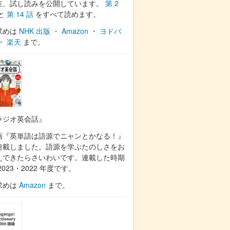
在、試し読みを公開しています。
第 2
と
第 14 話
をすべて読めます。
求めは
NHK 出版
・
Amazon
・
ヨドバ
・
楽天
まで。
ラジオ英会話』
画『英単語は語源でニャンとかなる！』
連載しました。語源を学ぶたのしさをお
えできたらさいわいです。連載した時期
2023・2022 年度です。
求めは
Amazon
まで。