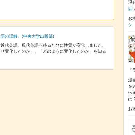
現
話
お
シ
語の誤解』(中央大学出版部)
、近代英語、現代英語へ移るたびに性質が変化しました。
なぜ変化したのか」、「どのように変化したのか」を知る
『
漫
を
伝
は 
お