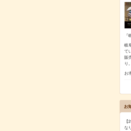
『
岐阜
て
販
り
お
お
【2
な