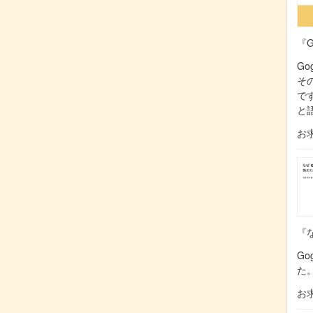
『G
Go
そ
で
と
お
『な
Go
た
お