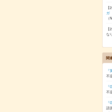
【2
ガ
（
【2
な
関
『
不
『G
不
『G
語源