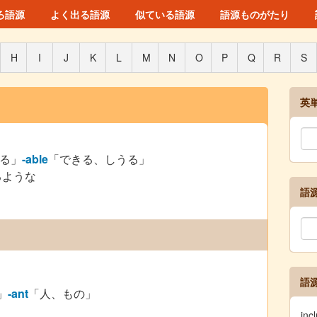
ろ語源
よく出る語源
似ている語源
語源ものがたり
H
I
J
K
L
M
N
O
P
Q
R
S
英
る」
-able
「できる、しうる」
るような
語
語
」
-ant
「人、もの」
in