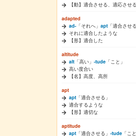
【動】適合させる、適応させ
adapted
ad-
「それへ」
apt
「適合させ
それに適合したような
【形】適合した
altitude
alt
「高い」
-tude
「こと」
高い度合い
【名】高度、高所
apt
apt
「適合させる」
適合するような
【形】適切な
aptitude
apt
「適合させる」
-tude
「こ