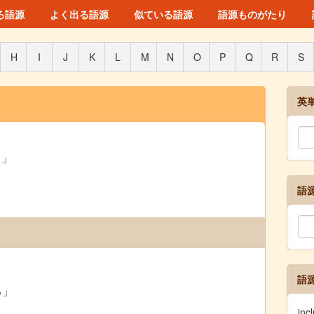
ろ語源
よく出る語源
似ている語源
語源ものがたり
H
I
J
K
L
M
N
O
P
Q
R
S
英
と」
語
語
る」
in