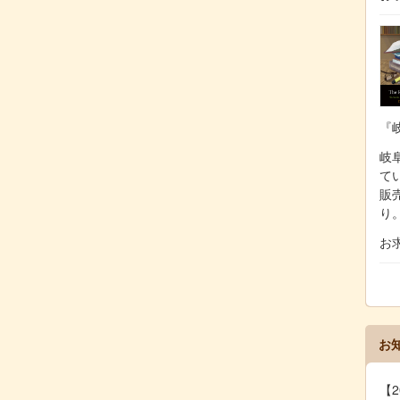
『
岐阜
て
販
り
お
お
【2