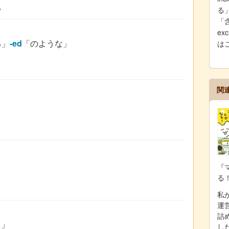
る
る
「
ex
る」
-ed
「のような」
は
関
『
る
私が
運
詰
と」
し