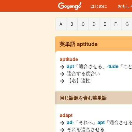
はじめに
おもし
A
B
C
D
E
F
G
英単語 aptitude
aptitude
apt
「適合させる」
-tude
「こ
適合する度合い
【名】適性
同じ語源を含む英単語
adapt
ad-
「それへ」
apt
「適合させ
それを適合させる