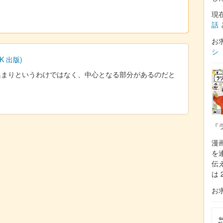
現
話
お
シ
 出版)
集まりというわけではなく、中心となる部分があるのだと
『
漫
を
伝
は 
お