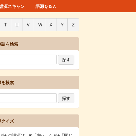
語源スキャン
語源Ｑ＆Ａ
T
U
V
W
X
Y
Z
単語を検索
源を検索
源クイズ
clude の語源は、in「内へ」clude「閉じ