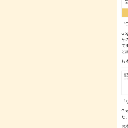
『G
Go
そ
で
と
お
『な
Go
た
お