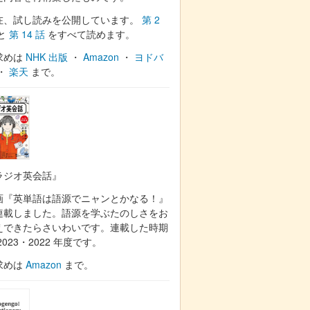
在、試し読みを公開しています。
第 2
と
第 14 話
をすべて読めます。
求めは
NHK 出版
・
Amazon
・
ヨドバ
・
楽天
まで。
ラジオ英会話』
画『英単語は語源でニャンとかなる！』
連載しました。語源を学ぶたのしさをお
えできたらさいわいです。連載した時期
2023・2022 年度です。
求めは
Amazon
まで。