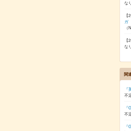
な
【2
ガ
（
【2
な
関
『
不
『G
不
『G