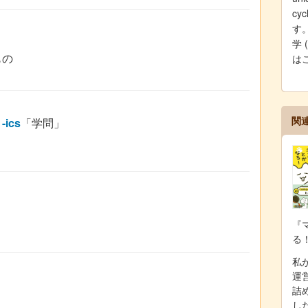
c
す。
」
学 
もの
は
関
」
-ics
「学問」
『
る
私が
運
詰
し