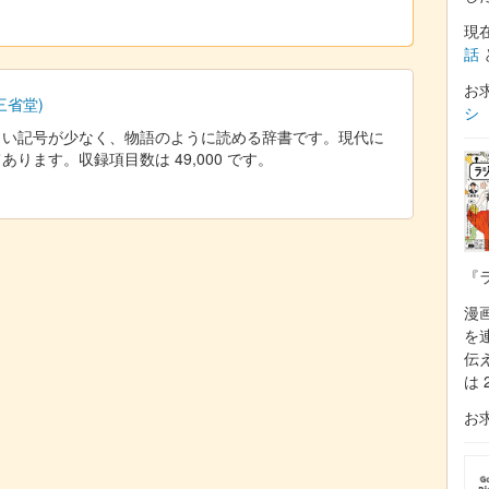
現
話
お
三省堂)
シ
しい記号が少なく、物語のように読める辞書です。現代に
ります。収録項目数は 49,000 です。
『
漫
を
伝
は 
お