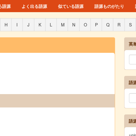
ろ語源
よく出る語源
似ている語源
語源ものがたり
H
I
J
K
L
M
N
O
P
Q
R
S
英
語
語
un