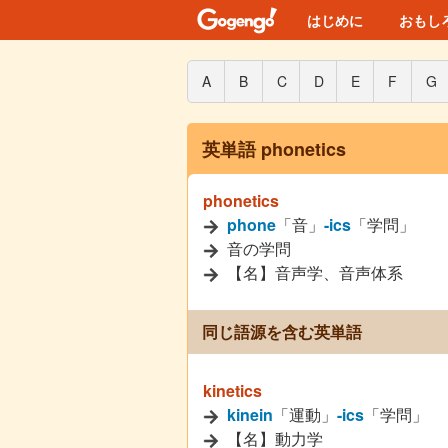
はじめに
おもし
A
B
C
D
E
F
G
英単語 phonetics
phonetics
phone
「音」
-ics
「学問」
音の学問
【名】音声学、音声体系
同じ語源を含む英単語
kinetics
kinein
「運動」
-ics
「学問」
【名】動力学