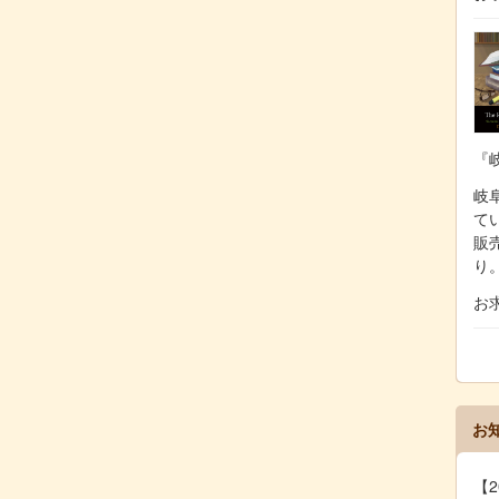
『
岐阜
て
販
り
お
お
【2