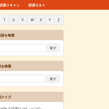
語源スキャン
語源Ｑ＆Ａ
T
U
V
W
X
Y
Z
単語を検索
源を検索
源クイズ
icycle の語源は uni「一つの」