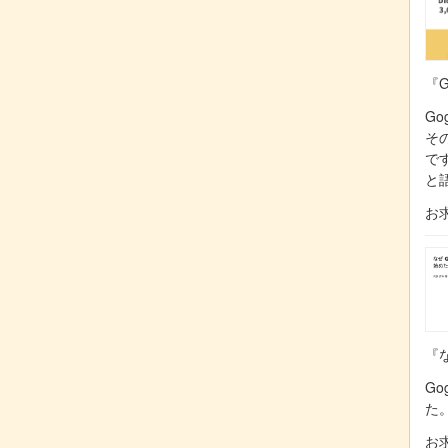
『G
Go
そ
で
と
お
『な
Go
た
お