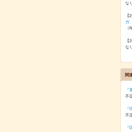
な
【2
ガ
（
【2
な
関
『
不
『G
不
『G