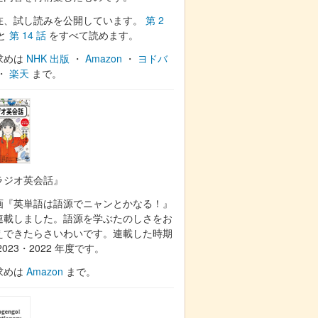
在、試し読みを公開しています。
第 2
と
第 14 話
をすべて読めます。
求めは
NHK 出版
・
Amazon
・
ヨドバ
・
楽天
まで。
ラジオ英会話』
画『英単語は語源でニャンとかなる！』
連載しました。語源を学ぶたのしさをお
えできたらさいわいです。連載した時期
2023・2022 年度です。
求めは
Amazon
まで。