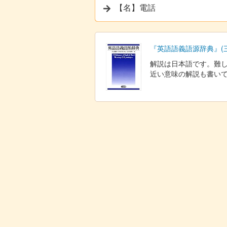
【名】電話
『英語語義語源辞典』(
解説は日本語です。難
近い意味の解説も書いてあ