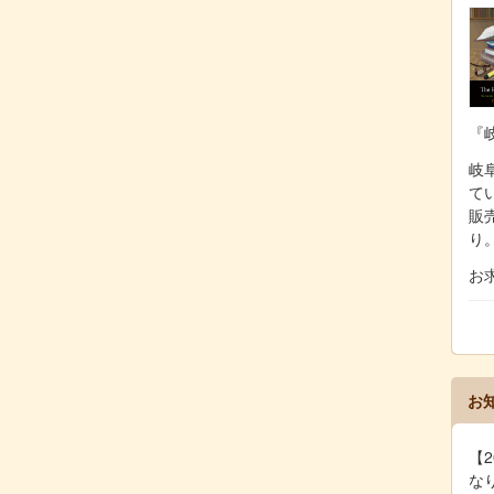
『
岐阜
て
販
り
お
お
【2
な