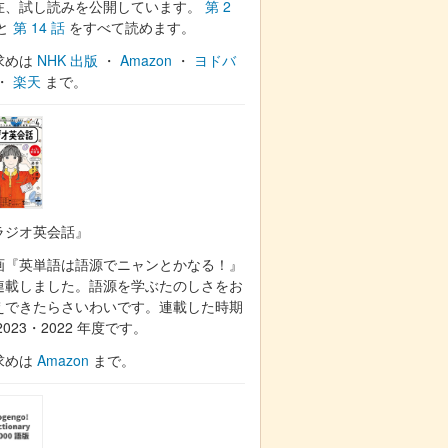
在、試し読みを公開しています。
第 2
と
第 14 話
をすべて読めます。
求めは
NHK 出版
・
Amazon
・
ヨドバ
・
楽天
まで。
ラジオ英会話』
画『英単語は語源でニャンとかなる！』
連載しました。語源を学ぶたのしさをお
えできたらさいわいです。連載した時期
2023・2022 年度です。
求めは
Amazon
まで。