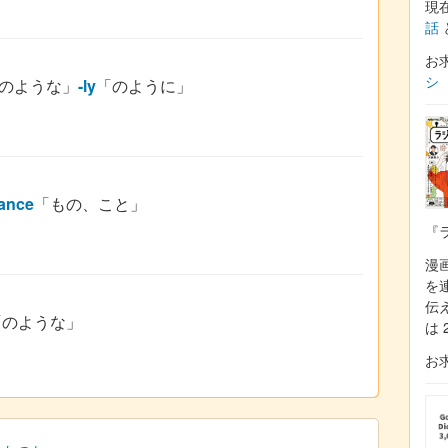
現
話
お
シ
のような」
-ly
「のように」
-ance
「もの、こと」
『
漫
を
伝
「のような」
は 
お