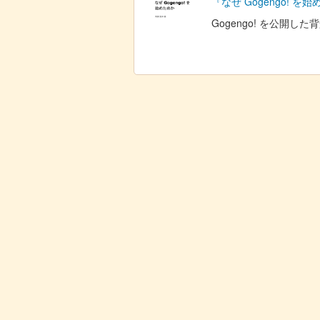
『なぜ Gogengo! を
Gogengo! を公開し