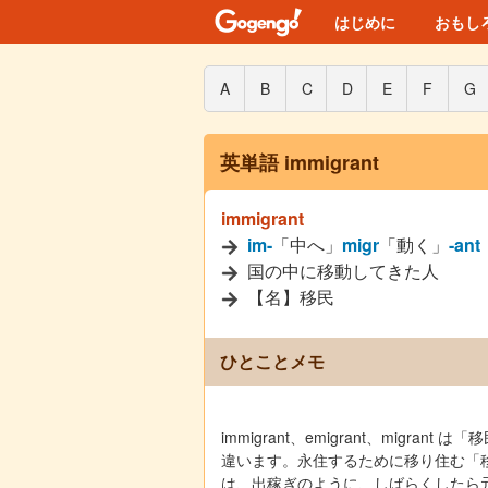
はじめに
おもし
A
B
C
D
E
F
G
英単語 immigrant
immigrant
im-
「中へ」
migr
「動く」
-ant
国の中に移動してきた人
【名】移民
ひとことメモ
immigrant、emigrant、mig
違います。永住するために移り住む「移民」は im
は、出稼ぎのように、しばらくしたら