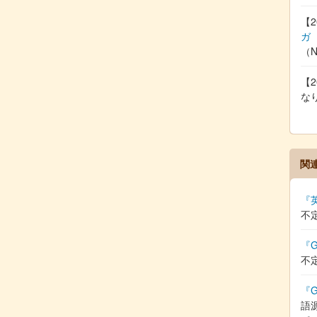
【2
ガ
（
【2
な
関
『
不
『G
不
『G
語源