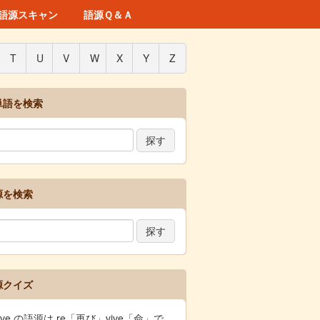
語源スキャン
語源Ｑ＆Ａ
T
U
V
W
X
Y
Z
単語を検索
源を検索
源クイズ
vive の語源は re「再び」vive「命」で、