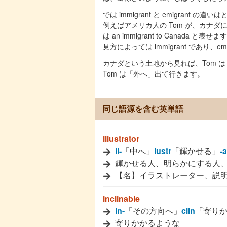
では immigrant と emigran
例えばアメリカ人の Tom が、カナダ
は an immigrant to Canada と表せ
見方によっては immigrant であり、e
カナダという土地から見れば、Tom 
Tom は「外へ」出て行きます。
同じ語源を含む英単語
illustrator
il-
「中へ」
lustr
「輝かせる」
-a
輝かせる人、明らかにする人
【名】イラストレーター、説
inclinable
in-
「その方向へ」
clin
「寄り
寄りかかるような