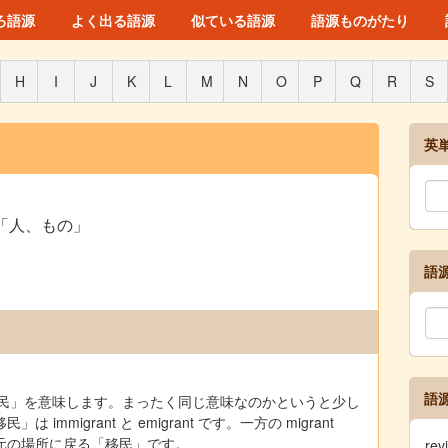
ろ語源
よく出る語源
似ている語源
語源ものがたり
H
I
J
K
L
M
N
O
P
Q
R
S
英
「人、もの」
語
語
rant は「移民」を意味します。まったく同じ意味なのかというと少し
migrant と emigrant です。一方の migrant
元の場所に戻る「移民」です。
re