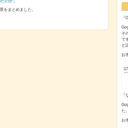
始めたのか』
た背景をまとめました。
『G
Go
そ
で
と
お
『な
Go
た
お