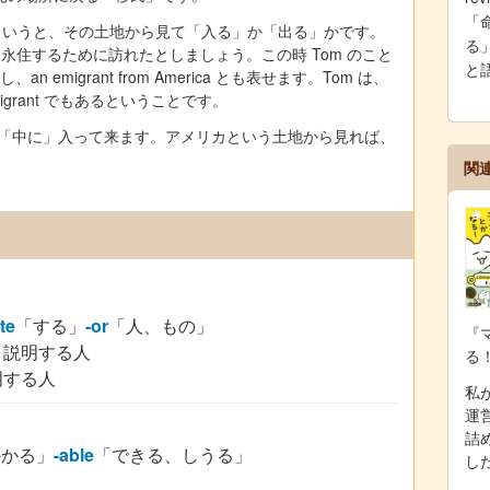
「
t の違いはというと、その土地から見て「入る」か「出る」かです。
る」
に永住するために訪れたとしましょう。この時 Tom のこと
と
ますし、an emigrant from America とも表せます。Tom は、
migrant でもあるということです。
は「中に」入って来ます。アメリカという土地から見れば、
関
te
「する」
-or
「人、もの」
『
、説明する人
る
明する人
私が
運
詰
かかる」
-able
「できる、しうる」
し