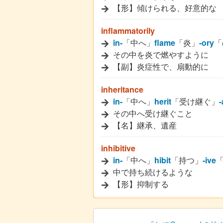
【形】傾けられる、好意的な
inflammatorily
in-
「中へ」
flame
「炎」
-ory
「
その中を炎で燃やすように
【副】炎症性で、扇動的に
inheritance
in-
「中へ」
herit
「受け継ぐ」
その中へ受け継ぐこと
【名】継承、遺産
inhibitive
in-
「中へ」
hibit
「持つ」
-ive
中で持ち続けるような
【形】抑制する