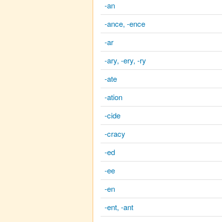
-an
-ance, -ence
-ar
-ary, -ery, -ry
-ate
-ation
-cide
-cracy
-ed
-ee
-en
-ent, -ant