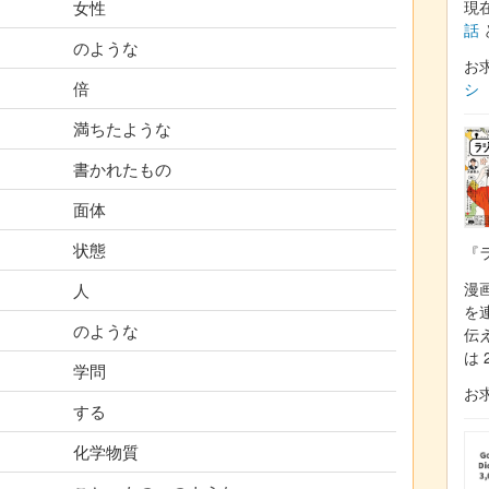
現
女性
話
のような
お
倍
シ
満ちたような
書かれたもの
面体
状態
『
漫
人
を
のような
伝
は 
学問
お
する
化学物質