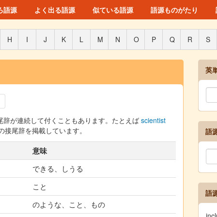
ろ語源
よく出る語源
似ている語源
語源ものがたり
H
I
J
K
L
M
N
O
P
Q
R
S
英
尾辞が連続して付くこともあります。たとえば
scientist
62 語の接尾辞を掲載しています。
語
意味
できる、しうる
こと
語
のような、こと、もの
in