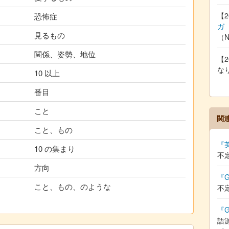
【2
恐怖症
ガ
見るもの
（
関係、姿勢、地位
【2
な
10 以上
番目
こと
関
こと、もの
『
10 の集まり
不
方向
『G
こと、もの、のような
不
『G
語源