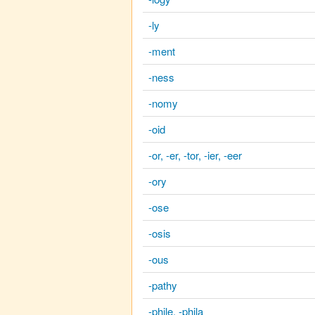
-ly
-ment
-ness
-nomy
-oid
-or, -er, -tor, -ier, -eer
-ory
-ose
-osis
-ous
-pathy
-phile, -phila