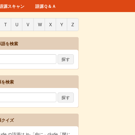
語源スキャン
語源Ｑ＆Ａ
T
U
V
W
X
Y
Z
単語を検索
源を検索
源クイズ
clude の語源は in-「中に」clude「閉じ