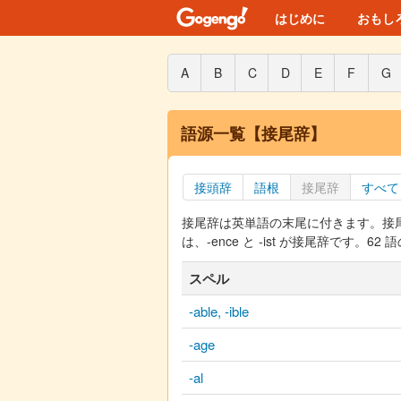
はじめに
おもし
A
B
C
D
E
F
G
語源一覧【接尾辞】
接頭辞
語根
接尾辞
すべて
接尾辞は英単語の末尾に付きます。接
は、-ence と -ist が接尾辞です。
スペル
-able, -ible
-age
-al