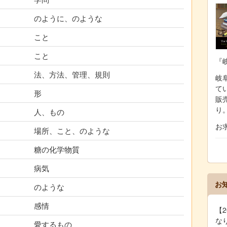
のように、のような
こと
こと
『
法、方法、管理、規則
岐阜
て
形
販
り
人、もの
お
場所、こと、のような
糖の化学物質
病気
お
のような
感情
【2
な
愛するもの