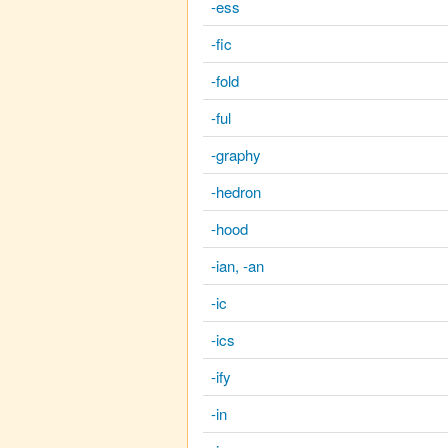
-ess
-fic
-fold
-ful
-graphy
-hedron
-hood
-ian, -an
-ic
-ics
-ify
-in