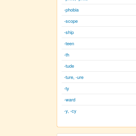
-phobia
-scope
-ship
-teen
-th
-tude
-ture, -ure
-ty
-ward
-y, -cy