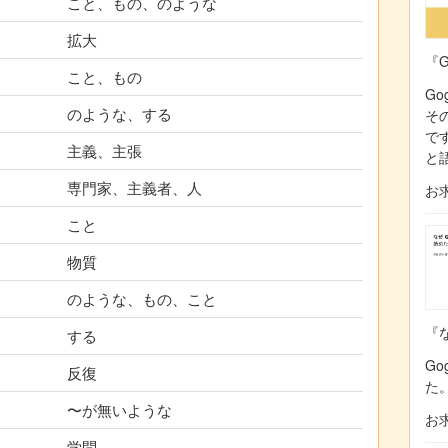
こと、もの、のような
拡大
『G
こと、もの
Go
のような、する
そ
で
主義、主張
と
専門家、主義者、人
お
こと
物質
のような、もの、こと
『な
する
Go
反復
た
〜が無いような
お
学問