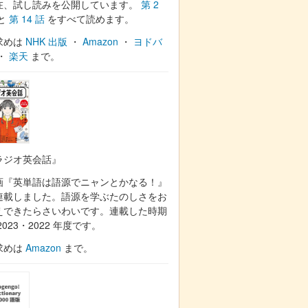
在、試し読みを公開しています。
第 2
と
第 14 話
をすべて読めます。
求めは
NHK 出版
・
Amazon
・
ヨドバ
・
楽天
まで。
ラジオ英会話』
画『英単語は語源でニャンとかなる！』
連載しました。語源を学ぶたのしさをお
えできたらさいわいです。連載した時期
2023・2022 年度です。
求めは
Amazon
まで。