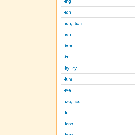
-ing
-ion
-ion, -tion
-ish
-ism
-ist
-ity, -ty
-ium
-ive
-ize, -ise
-le
-less
-logy