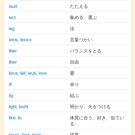
laud
たたえる
lect
集める、選ぶ
leg
法
lexis, lexico
言葉づかい
liber
バランスをとる
liber
自由
lieve, lief, leub, love
愛
lif
余り
lig
結ぶ
light, leoht
明かり、火をつける
like, lic
体質に合う、好き、似てい
る
limen, limit, limin
境界