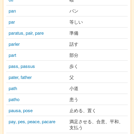
pan
パン
par
等しい
paratus, pair, pare
準備
parler
話す
part
部分
pass, passus
歩く
pater, father
父
path
小道
patho
患う
pausa, pose
止める、置く
pay, pes, peace, pacare
満足させる、合意、平和、
支払う