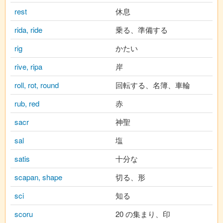
rest
休息
rida, ride
乗る、準備する
rig
かたい
rive, ripa
岸
roll, rot, round
回転する、名簿、車輪
rub, red
赤
sacr
神聖
sal
塩
satis
十分な
scapan, shape
切る、形
sci
知る
scoru
20 の集まり、印