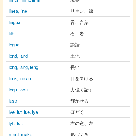
linea, line
リネン、線
lingua
舌、言葉
lith
石、岩
logue
談話
lond, land
土地
long, lang, leng
長い
look, locian
目を向ける
loqu, locu
力強く話す
lustr
輝かせる
lve, lut, lue, lye
ほどく
lyft, left
右の逆、左
maci, make
形づくる