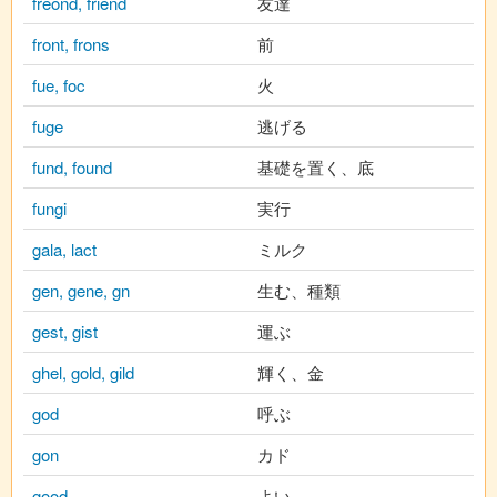
freond, friend
友達
front, frons
前
fue, foc
火
fuge
逃げる
fund, found
基礎を置く、底
fungi
実行
gala, lact
ミルク
gen, gene, gn
生む、種類
gest, gist
運ぶ
ghel, gold, gild
輝く、金
god
呼ぶ
gon
カド
good
よい