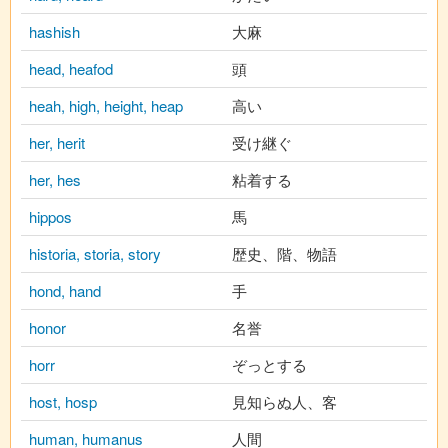
hashish
大麻
head, heafod
頭
heah, high, height, heap
高い
her, herit
受け継ぐ
her, hes
粘着する
hippos
馬
historia, storia, story
歴史、階、物語
hond, hand
手
honor
名誉
horr
ぞっとする
host, hosp
見知らぬ人、客
human, humanus
人間