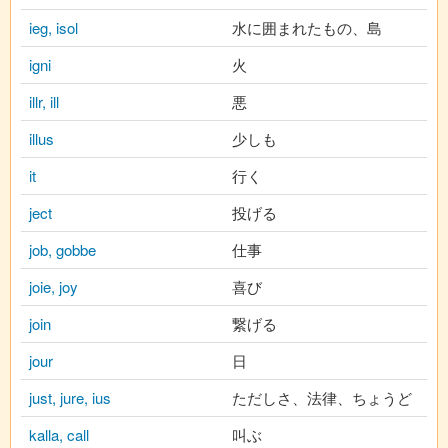
ieg, isol
水に囲まれたもの、島
igni
火
illr, ill
悪
illus
少しも
it
行く
ject
投げる
job, gobbe
仕事
joie, joy
喜び
join
繋げる
jour
日
just, jure, ius
ただしさ、法律、ちょうど
kalla, call
叫ぶ