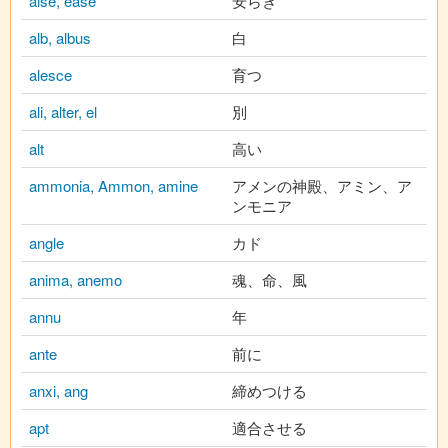
aise, ease
安らぎ
alb, albus
白
alesce
育つ
ali, alter, el
別
alt
高い
ammonia, Ammon, amine
アメンの神殿、アミン、ア
ンモニア
angle
カド
anima, anemo
魂、命、風
annu
年
ante
前に
anxi, ang
締めつける
apt
適合させる