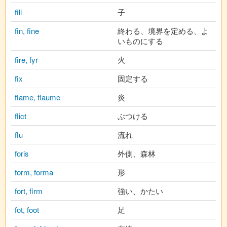
fili
子
fin, fine
終わる、境界を定める、よ
いものにする
fire, fyr
火
fix
固定する
flame, flaume
炎
flict
ぶつける
flu
流れ
foris
外側、森林
form, forma
形
fort, firm
強い、かたい
fot, foot
足