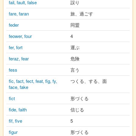
fail, fault, false
誤り
fare, faran
旅、過ごす
feder
同盟
feower, four
4
fer, fort
運ぶ
feraz, fear
危険
fess
言う
fic, fact, fect, feat, fig, fy,
つくる、する、面
face, fake
fict
形づくる
fide, faith
信じる
fif, five
5
figur
形づくる