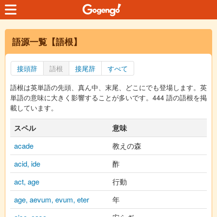
語源一覧【語根】
接頭辞
語根
接尾辞
すべて
語根は英単語の先頭、真ん中、末尾、どこにでも登場します。英
単語の意味に大きく影響することが多いです。444 語の語根を掲
載しています。
スペル
意味
acade
教えの森
acid, ide
酢
act, age
行動
age, aevum, evum, eter
年