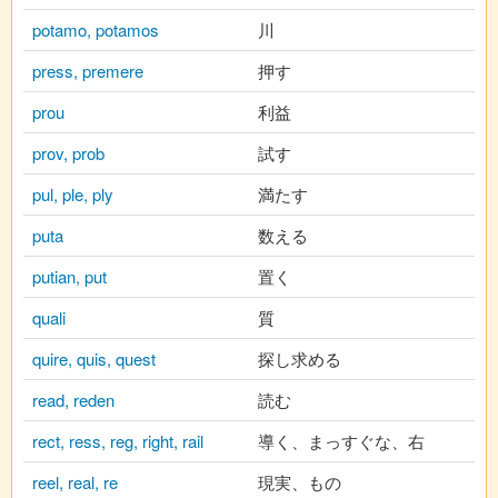
potamo, potamos
川
press, premere
押す
prou
利益
prov, prob
試す
pul, ple, ply
満たす
puta
数える
putian, put
置く
quali
質
quire, quis, quest
探し求める
read, reden
読む
rect, ress, reg, right, rail
導く、まっすぐな、右
reel, real, re
現実、もの