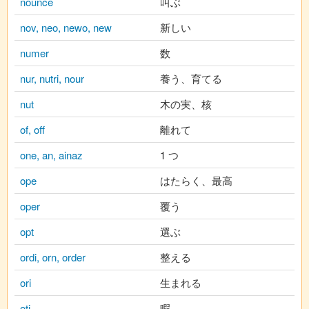
nounce
叫ぶ
nov, neo, newo, new
新しい
numer
数
nur, nutri, nour
養う、育てる
nut
木の実、核
of, off
離れて
one, an, ainaz
1 つ
ope
はたらく、最高
oper
覆う
opt
選ぶ
ordi, orn, order
整える
ori
生まれる
oti
暇