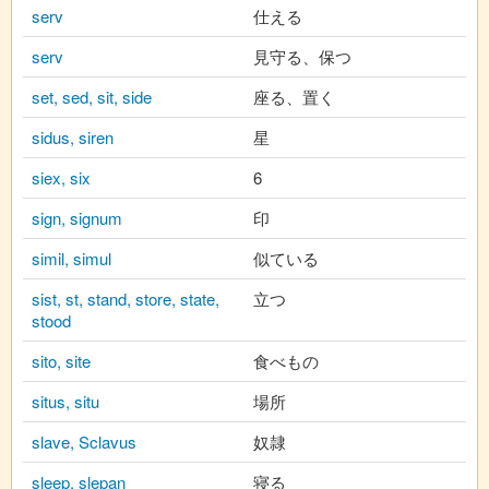
serv
仕える
serv
見守る、保つ
set, sed, sit, side
座る、置く
sidus, siren
星
siex, six
6
sign, signum
印
simil, simul
似ている
sist, st, stand, store, state,
立つ
stood
sito, site
食べもの
situs, situ
場所
slave, Sclavus
奴隷
sleep, slepan
寝る