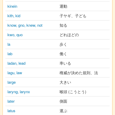
kinein
運動
kith, kid
子ヤギ、子ども
know, gno, knew, not
知る
kwo, quo
どれほどの
la
歩く
lab
働く
ladan, lead
率いる
lagu, law
権威が決めた規則、法
large
大きい
laryng, larynx
喉頭 (こうとう)
later
側面
latus
運ぶ