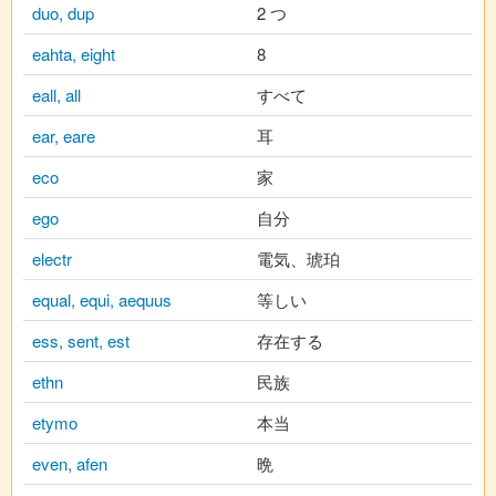
duo, dup
2 つ
eahta, eight
8
eall, all
すべて
ear, eare
耳
eco
家
ego
自分
electr
電気、琥珀
equal, equi, aequus
等しい
ess, sent, est
存在する
ethn
民族
etymo
本当
even, afen
晩