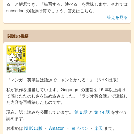
る」と解釈でき、「描写する、述べる」を意味します。それでは
subscribe の語源は何でしょう。答えはこちら。
答えを見る
関連の書籍
『マンガ 英単語は語源でニャンとかなる！』（NHK 出版）
私が原作を担当しています。Gogengo! の運営を 15 年以上続け
て感じたたのしさを詰め込みました。『ラジオ英会話』で連載し
た内容を再構築したものです。
現在、試し読みを公開しています。
第 2 話
と
第 14 話
をすべて
読めます。
お求めは
NHK 出版
・
Amazon
・
ヨドバシ
・
楽天
まで。