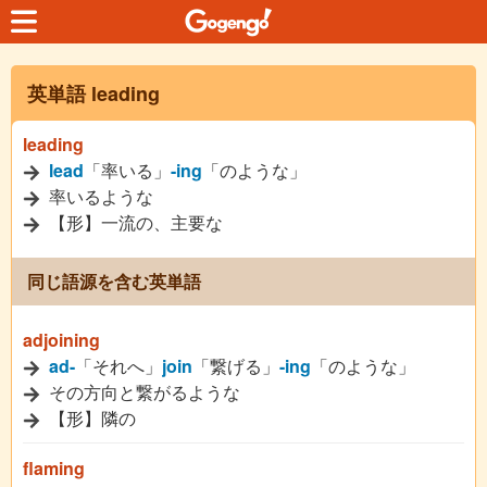
英単語 leading
leading
lead
「率いる」
-ing
「のような」
率いるような
【形】一流の、主要な
同じ語源を含む英単語
adjoining
ad-
「それへ」
join
「繋げる」
-ing
「のような」
その方向と繋がるような
【形】隣の
flaming