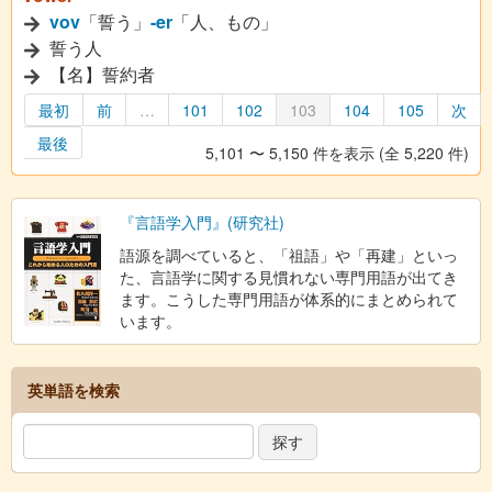
vov
「誓う」
-er
「人、もの」
誓う人
【名】誓約者
最初
前
…
101
102
103
104
105
次
最後
5,101 〜 5,150 件を表示 (全 5,220 件)
『言語学入門』(研究社)
語源を調べていると、「祖語」や「再建」といっ
た、言語学に関する見慣れない専門用語が出てき
ます。こうした専門用語が体系的にまとめられて
います。
英単語を検索