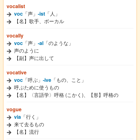
vocalist
voc
「声」
-ist
「人」
【名】歌手、ボーカル
vocally
voc
「声」
-al
「のような」
声のように
【副】声に出して
vocative
voc
「呼ぶ」
-ive
「もの、こと」
呼ぶために使うもの
【名】〈言語学〉呼格 (こかく)、【形】呼格の
vogue
via
「行く」
来て去るもの
【名】流行