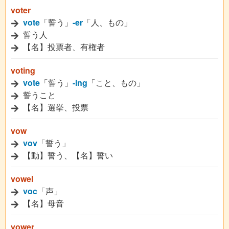
voter
vote
「誓う」
-er
「人、もの」
誓う人
【名】投票者、有権者
voting
vote
「誓う」
-ing
「こと、もの」
誓うこと
【名】選挙、投票
vow
vov
「誓う」
【動】誓う、【名】誓い
vowel
voc
「声」
【名】母音
vower